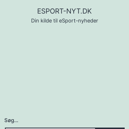
Fortsæt
ESPORT-NYT.DK
til
Din kilde til eSport-nyheder
indhold
Søg…