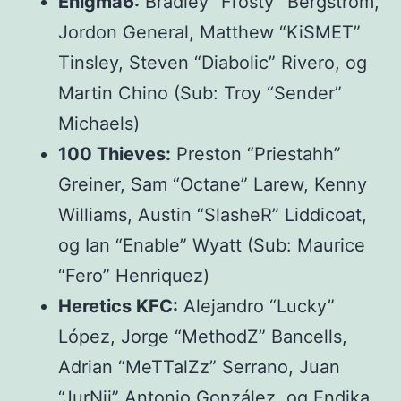
Enigma6:
Bradley “Frosty” Bergstrom,
Jordon General, Matthew “KiSMET”
Tinsley, Steven “Diabolic” Rivero, og
Martin Chino (Sub: Troy “Sender”
Michaels)
100 Thieves:
Preston “Priestahh”
Greiner, Sam “Octane” Larew, Kenny
Williams, Austin “SlasheR” Liddicoat,
og Ian “Enable” Wyatt (Sub: Maurice
“Fero” Henriquez)
Heretics KFC:
Alejandro “Lucky”
López, Jorge “MethodZ” Bancells,
Adrian “MeTTalZz” Serrano, Juan
“JurNii” Antonio González, og Endika