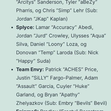
“Arcitys” Sanderson, Tyler “aBeZy”
Pharris, og Chris “Simp” Lehr (Sub:
Jordan “JKap” Kaplan)
Splyce:
Lamar “Accuracy” Abedi,
Jordan “Jurd” Crowley, Ulysses “Aqua”
Silva, Daniel “Loony” Loza, og
Donovan “Temp” Laroda (Sub: Nick
“Happy” Suda)
Team Envy:
Patrick “ACHES” Price,
Justin “SiLLY” Fargo-Palmer, Adam
“Assault” Garcia, Cuyler “Huke”
Garland, og Bryan “Apathy”
Zhelyazkov (Sub: Embry “Bevils” Bevil)