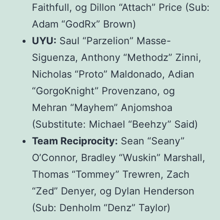
Faithfull, og Dillon “Attach” Price (Sub:
Adam “GodRx” Brown)
UYU:
Saul “Parzelion” Masse-
Siguenza, Anthony “Methodz” Zinni,
Nicholas “Proto” Maldonado, Adian
“GorgoKnight” Provenzano, og
Mehran “Mayhem” Anjomshoa
(Substitute: Michael “Beehzy” Said)
Team Reciprocity:
Sean “Seany”
O’Connor, Bradley “Wuskin” Marshall,
Thomas “Tommey” Trewren, Zach
“Zed” Denyer, og Dylan Henderson
(Sub: Denholm “Denz” Taylor)