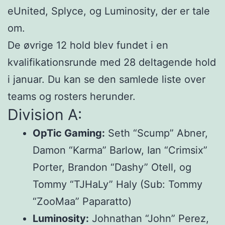
eUnited, Splyce, og Luminosity, der er tale
om.
De øvrige 12 hold blev fundet i en
kvalifikationsrunde med 28 deltagende hold
i januar. Du kan se den samlede liste over
teams og rosters herunder.
Division A:
OpTic Gaming:
Seth “Scump” Abner,
Damon “Karma” Barlow, Ian “Crimsix”
Porter, Brandon “Dashy” Otell, og
Tommy “TJHaLy” Haly (Sub: Tommy
“ZooMaa” Paparatto)
Luminosity:
Johnathan “John” Perez,