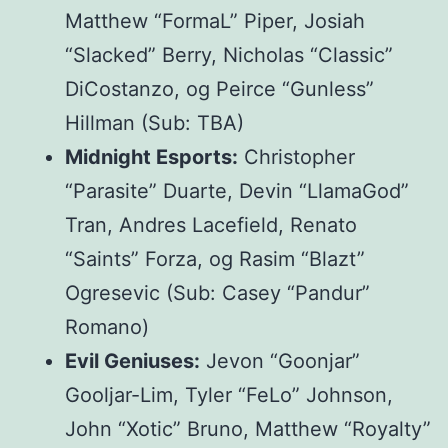
Matthew “FormaL” Piper, Josiah
“Slacked” Berry, Nicholas “Classic”
DiCostanzo, og Peirce “Gunless”
Hillman (Sub: TBA)
Midnight Esports:
Christopher
“Parasite” Duarte, Devin “LlamaGod”
Tran, Andres Lacefield, Renato
“Saints” Forza, og Rasim “Blazt”
Ogresevic (Sub: Casey “Pandur”
Romano)
Evil Geniuses:
Jevon “Goonjar”
Gooljar-Lim, Tyler “FeLo” Johnson,
John “Xotic” Bruno, Matthew “Royalty”