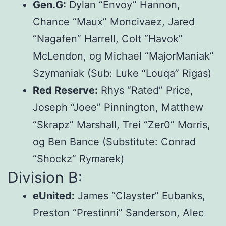
Gen.G:
Dylan “Envoy” Hannon,
Chance “Maux” Moncivaez, Jared
“Nagafen” Harrell, Colt “Havok”
McLendon, og Michael “MajorManiak”
Szymaniak (Sub: Luke “Louqa” Rigas)
Red Reserve:
Rhys “Rated” Price,
Joseph “Joee” Pinnington, Matthew
“Skrapz” Marshall, Trei “Zer0” Morris,
og Ben Bance (Substitute: Conrad
“Shockz” Rymarek)
Division B:
eUnited:
James “Clayster” Eubanks,
Preston “Prestinni” Sanderson, Alec