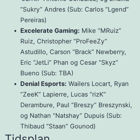
“Sukry” Andres (Sub: Carlos “Lgend”
Pereiras)
Excelerate Gaming:
Mike “MRuiz”
Ruiz, Christopher “ProFeeZy”
Astudillo, Carson “Brack” Newberry,
Eric “JetLi” Phan og Cesar “Skyz”
Bueno (Sub: TBA)
Denial Esports:
Wailers Locart, Ryan
“ZeeK” Lapierre, Lucas “rizK”
Derambure, Paul “Breszy” Breszynski,
og Nathan “Natshay” Dupuis (Sub:
Thibaud “Staan” Gounod)
Tidsplan