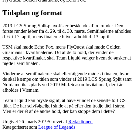
Tidsplan og format
2019 LCS Spring Split-playoffs er bestående af tre runder. Den
første runder løber fra d. 29. til d. 30. marts. Semifinalerne afholdes
d. 6. til 7. april, mens finalerne bliver afholdt d. 13. april.
TSM skal møde Echo Fox, mens FlyQuest skal møde Golden
Guardians i kvartfinalerne. Ud af de to hold, der vinder de
respektive kvartfinaler, skal Team Liquid vælger hvem de ønsker at
møde i semifinalen.
Vinderne af semifinalerne skal efterfølgende mødes i finalen, hvor
de skal kæmpe om titlen som vinder af 2019 LCS Spring Split samt
Nordamerikas plads ved 2019 Mid-Season Invitational, der i år
afholdes i Vietnam.
Team Liquid kan bryste sig af, at have vundet de seneste to LCS-
titler. De har selvfølgelig i sinde at gå efter den tredje titel i streg.
Men er der ét af de andre hold, der kan stoppe dem i dette?
Udgivet
26. marts 2019
Skrevet af
Redaktionen
Kategoriseret som
League of Legends