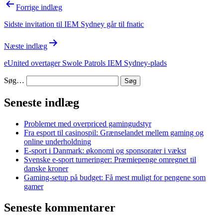
Indlægsnavigation
Forrige indlæg
Sidste invitation til IEM Sydney går til fnatic
Næste indlæg
eUnited overtager Swole Patrols IEM Sydney-plads
Søg…
Seneste indlæg
Problemet med overpriced gamingudstyr
Fra esport til casinospil: Grænselandet mellem gaming og
online underholdning
E-sport i Danmark: økonomi og sponsorater i vækst
Svenske e-sport turneringer: Præmiepenge omregnet til
danske kroner
Gaming-setup på budget: Få mest muligt for pengene som
gamer
Seneste kommentarer