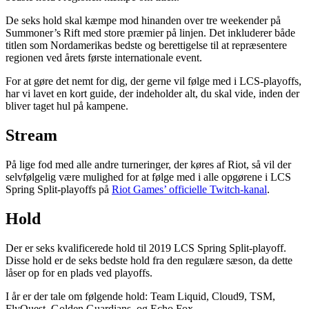
De seks hold skal kæmpe mod hinanden over tre weekender på
Summoner’s Rift med store præmier på linjen. Det inkluderer både
titlen som Nordamerikas bedste og berettigelse til at repræsentere
regionen ved årets første internationale event.
For at gøre det nemt for dig, der gerne vil følge med i LCS-playoffs,
har vi lavet en kort guide, der indeholder alt, du skal vide, inden der
bliver taget hul på kampene.
Stream
På lige fod med alle andre turneringer, der køres af Riot, så vil der
selvfølgelig være mulighed for at følge med i alle opgørene i LCS
Spring Split-playoffs på
Riot Games’ officielle Twitch-kanal
.
Hold
Der er seks kvalificerede hold til 2019 LCS Spring Split-playoff.
Disse hold er de seks bedste hold fra den regulære sæson, da dette
låser op for en plads ved playoffs.
I år er der tale om følgende hold: Team Liquid, Cloud9, TSM,
FlyQuest, Golden Guardians, og Echo Fox.