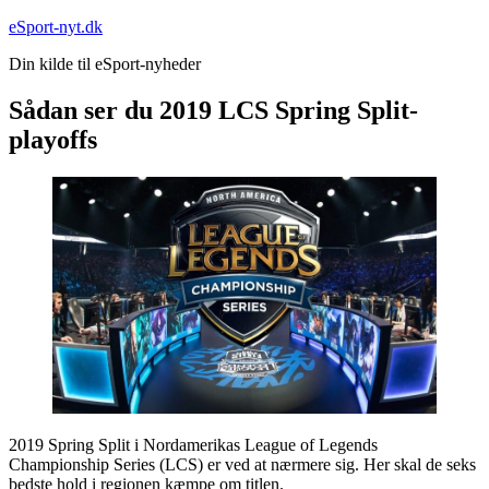
Fortsæt
eSport-nyt.dk
til
Din kilde til eSport-nyheder
indhold
Sådan ser du 2019 LCS Spring Split-
playoffs
2019 Spring Split i Nordamerikas League of Legends
Championship Series (LCS) er ved at nærmere sig. Her skal de seks
bedste hold i regionen kæmpe om titlen.