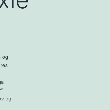
n og
eres
ga
r”
kov og