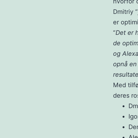
hvorfor 
Dmitriy 
er optimi
“
Det er 
de optima
og Alexa
opnå en 
resultate
Med tilf
deres ro
Dmi
Igo
Den
Al