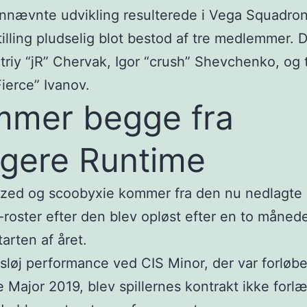
nnævnte udvikling resulterede i Vega Squadro
tilling pludselig blot bestod af tre medlemmer. D
triy “jR” Chervak, Igor “crush” Shevchenko, og
ierce” Ivanov.
mer begge fra
ligere Runtime
ized og scoobyxie kommer fra den nu nedlagte
roster efter den blev opløst efter en to månede
tarten af året.
 sløj performance ved CIS Minor, der var forløber
 Major 2019, blev spillernes kontrakt ikke forl