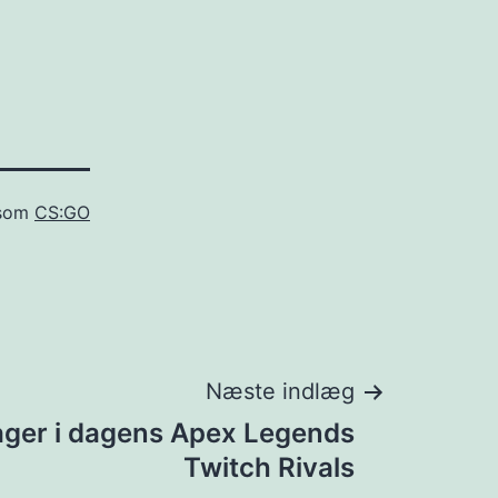
 som
CS:GO
Næste indlæg
ager i dagens Apex Legends
Twitch Rivals