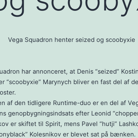
adron har annonceret, at Denis “seized” Kosti
r “scoobyxie” Marynych bliver en fast del af d
oster.
sen af den tidligere Runtime-duo er en del af Ve
ns genopbygningsindsats efter Leonid “choppe
ov er skiftet til Spirit, mens Pavel “hutji” Lash
onyblack” Kolesnikov er blevet sat på bænken.