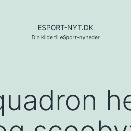
ESPORT-NYT.DK
Din kilde til eSport-nyheder
quadron h
og scooby