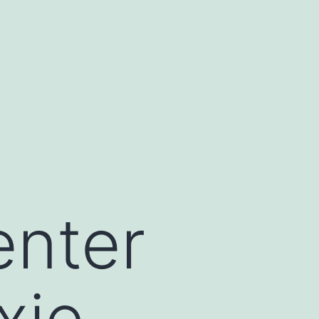
enter
xie