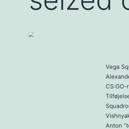
Vega Squ
Alexande
CS:GO-r
Tilføjel
Squadro
Vishnyak
Anton “t