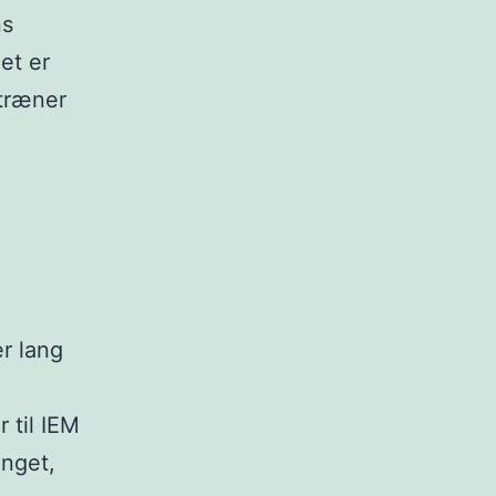
ns
et er
 træner
r lang
 til IEM
ænget,