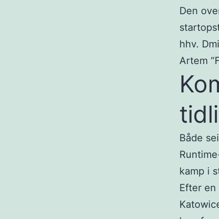
Den ove
startops
hhv. Dmi
Artem “F
Kom
tid
Både se
Runtime-
kamp i s
Efter en
Katowice