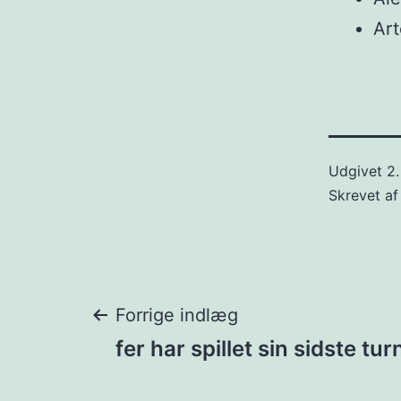
Art
Udgivet
2.
Skrevet a
Indlægsnavigat
Forrige indlæg
fer har spillet sin sidste tu