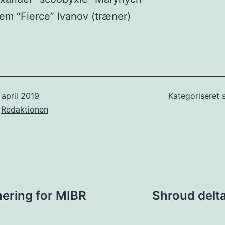
em “Fierce” Ivanov (træner)
 april 2019
Kategoriseret
f
Redaktionen
ion
rnering for MIBR
Shroud delt