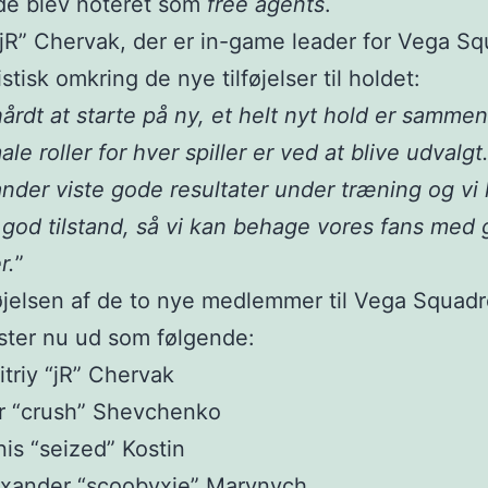
de blev noteret som
free agents
.
“jR” Chervak, der er in-game leader for Vega S
stisk omkring de nye tilføjelser til holdet:
hårdt at starte på ny, et helt nyt hold er samme
le roller for hver spiller er ved at blive udvalgt
nder viste gode resultater under træning og vi 
god tilstand, så vi kan behage vores fans med
r.
”
øjelsen af de to nye medlemmer til Vega Squadr
ster nu ud som følgende:
triy “jR” Chervak
r “crush” Shevchenko
is “seized” Kostin
exander “scoobyxie” Marynych