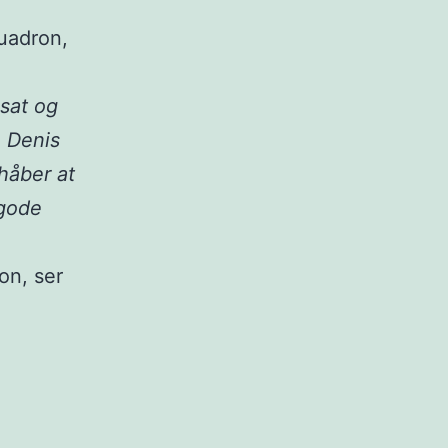
quadron,
nsat og
. Denis
håber at
 gode
on, ser