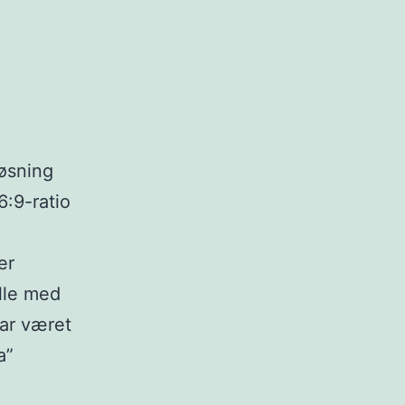
løsning
6:9-ratio
er
ille med
ar været
a”