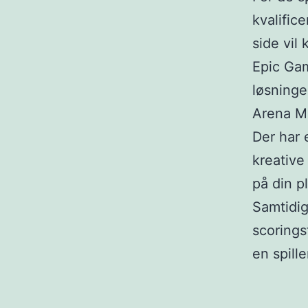
kvalific
side vil
Epic Gam
løsninge
Arena M
Der har 
kreative
på din p
Samtidig
scorings
en spille