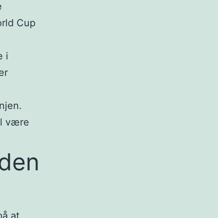
e
orld Cup
 i
er
njen.
il være
iden
på at