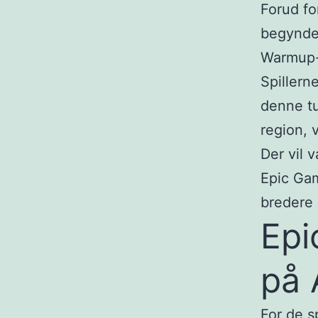
Forud fo
begynder
Warmup-
Spillern
denne tu
region, v
Der vil 
Epic Gam
bredere 
Epi
på 
For de s