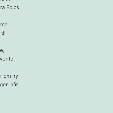
fra Epics
erse
til
e,
 venter
er om ny
ger, når