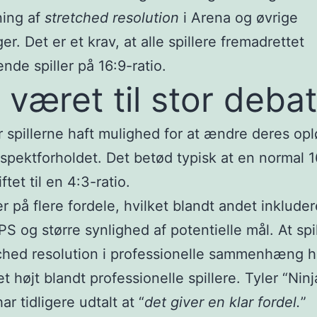
ning af
stretched resolution
i Arena og øvrige
er. Det er et krav, at alle spillere fremadrettet
nde spiller på 16:9-ratio.
 været til stor debat
ar spillerne haft mulighed for at ændre deres op
spektforholdet. Det betød typisk at en normal 1
iftet til en 4:3-ratio.
r på flere fordele, hvilket blandt andet inkluder
PS og større synlighed af potentielle mål. At sp
ched resolution i professionelle sammenhæng h
t højt blandt professionelle spillere. Tyler “Ninj
ar tidligere udtalt at “
det giver en klar fordel.
”