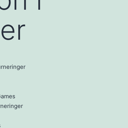
ger
 Games
rneringer
s