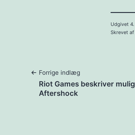
Udgivet
4.
Skrevet a
Indlægsnavigat
Forrige indlæg
Riot Games beskriver mulig
Aftershock