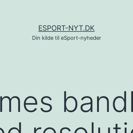
ESPORT-NYT.DK
Din kilde til eSport-nyheder
ames bandl
d resoluti