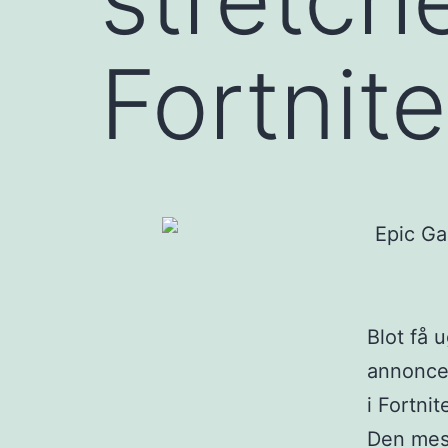
Fortnit
Blot få 
annoncer
i Fortnit
Den mes