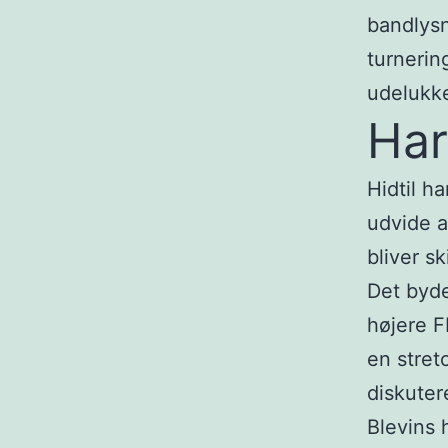
bandlys
turnering
udelukke
Har
Hidtil h
udvide a
bliver sk
Det byde
højere F
en stret
diskutere
Blevins h