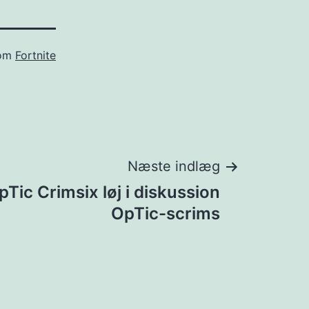
som
Fortnite
Næste indlæg
Tic Crimsix løj i diskussion
OpTic-scrims