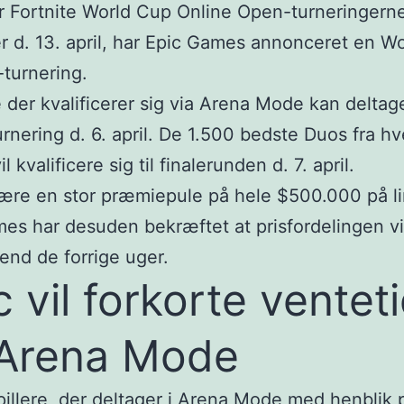
r Fortnite World Cup Online Open-turneringern
 d. 13. april, har Epic Games annonceret en W
turnering.
e der kvalificerer sig via Arena Mode kan deltage
rnering d. 6. april. De 1.500 bedste Duos fra hv
il kvalificere sig til finalerunden d. 7. april.
være en stor præmiepule på hele $500.000 på li
es har desuden bekræftet at prisfordelingen v
end de forrige uger.
c vil forkorte ventet
Arena Mode
pillere, der deltager i Arena Mode med henblik 