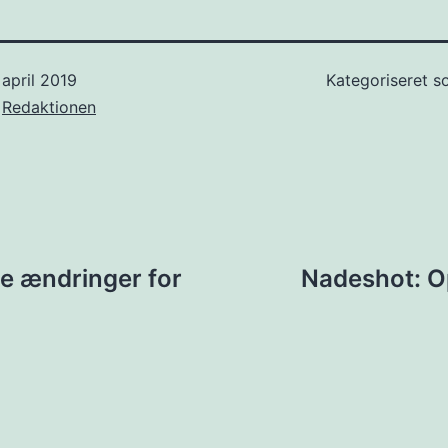
 april 2019
Kategoriseret 
f
Redaktionen
ion
e ændringer for
Nadeshot: Op