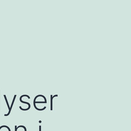
yser
on i