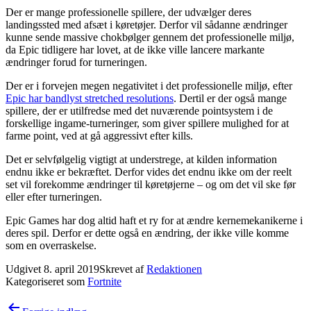
Der er mange professionelle spillere, der udvælger deres
landingssted med afsæt i køretøjer. Derfor vil sådanne ændringer
kunne sende massive chokbølger gennem det professionelle miljø,
da Epic tidligere har lovet, at de ikke ville lancere markante
ændringer forud for turneringen.
Der er i forvejen megen negativitet i det professionelle miljø, efter
Epic har bandlyst stretched resolutions
. Dertil er der også mange
spillere, der er utilfredse med det nuværende pointsystem i de
forskellige ingame-turneringer, som giver spillere mulighed for at
farme point, ved at gå aggressivt efter kills.
Det er selvfølgelig vigtigt at understrege, at kilden information
endnu ikke er bekræftet. Derfor vides det endnu ikke om der reelt
set vil forekomme ændringer til køretøjerne – og om det vil ske før
eller efter turneringen.
Epic Games har dog altid haft et ry for at ændre kernemekanikerne i
deres spil. Derfor er dette også en ændring, der ikke ville komme
som en overraskelse.
Udgivet
8. april 2019
Skrevet af
Redaktionen
Kategoriseret som
Fortnite
Indlægsnavigation