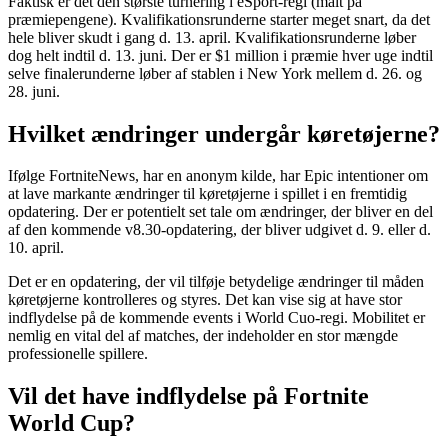
Faktisk er det den største turnering i eSport-regi (målt på
præmiepengene). Kvalifikationsrunderne starter meget snart, da det
hele bliver skudt i gang d. 13. april. Kvalifikationsrunderne løber
dog helt indtil d. 13. juni. Der er $1 million i præmie hver uge indtil
selve finalerunderne løber af stablen i New York mellem d. 26. og
28. juni.
Hvilket ændringer undergår køretøjerne?
Ifølge FortniteNews, har en anonym kilde, har Epic intentioner om
at lave markante ændringer til køretøjerne i spillet i en fremtidig
opdatering. Der er potentielt set tale om ændringer, der bliver en del
af den kommende v8.30-opdatering, der bliver udgivet d. 9. eller d.
10. april.
Det er en opdatering, der vil tilføje betydelige ændringer til måden
køretøjerne kontrolleres og styres. Det kan vise sig at have stor
indflydelse på de kommende events i World Cuo-regi. Mobilitet er
nemlig en vital del af matches, der indeholder en stor mængde
professionelle spillere.
Vil det have indflydelse på Fortnite
World Cup?