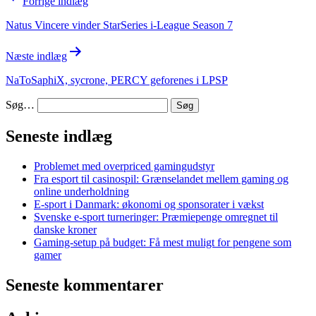
Forrige indlæg
Natus Vincere vinder StarSeries i-League Season 7
Næste indlæg
NaToSaphiX, sycrone, PERCY geforenes i LPSP
Søg…
Seneste indlæg
Problemet med overpriced gamingudstyr
Fra esport til casinospil: Grænselandet mellem gaming og
online underholdning
E-sport i Danmark: økonomi og sponsorater i vækst
Svenske e-sport turneringer: Præmiepenge omregnet til
danske kroner
Gaming-setup på budget: Få mest muligt for pengene som
gamer
Seneste kommentarer